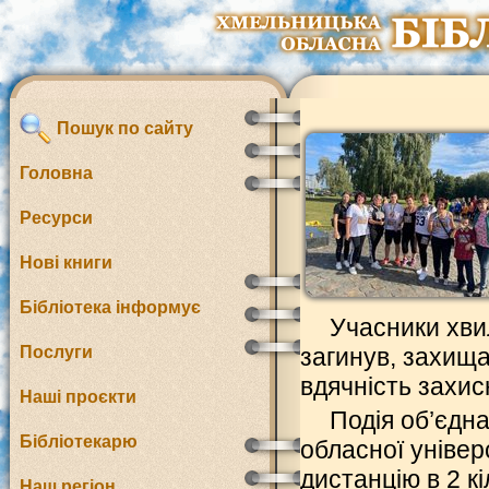
Пошук по сайту
Головна
Ресурси
Нові книги
Бібліотека інформує
Учасники хви
Послуги
загинув, захищ
вдячність захис
Наші проєкти
Подія об’єдна
Бібліотекарю
обласної універ
дистанцію в 2 к
Наш регіон