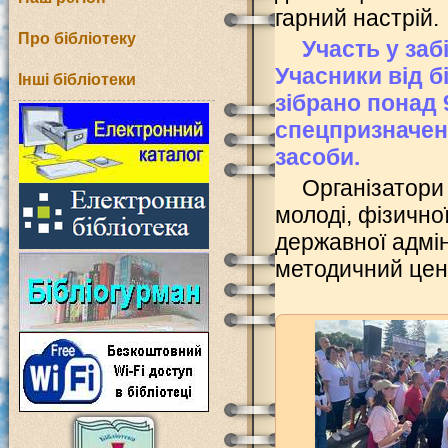
гарний настрій.
Про бібліотеку
Участь у заб
Учасники від б
Інші бібліотеки
зібрано понад 
спецпризначенц
засоби.
Організатори
молоді, фізично
державної адмін
методичний цент