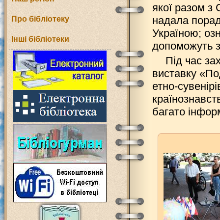
якої разом з 
надала порад
Про бібліотеку
Україною; оз
Інші бібліотеки
допоможуть з
Під час за
виставку «По
етно-сувенірі
країнознавст
багато інформ