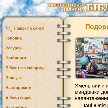
Подоро
Пошук по сайту
Головна
Ресурси
Нові книги
Бібліотека інформує
Послуги
Хмельниччиною
Наші проєкти
мандрівки до
навантаженн
Бібліотекарю
Пані Юлія 
Наш регіон