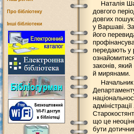
Наталія Ш
довгого пері
Про бібліотеку
довгих пошукі
Інші бібліотеки
у Варшаві. З
його перевид
профінансувал
передають у 
ознайомитися
законів, яки
й мирянами.
Начальник 
Департаменту
національнос
адміністраці
Старокостянти
що це неоцін
бути дотичним