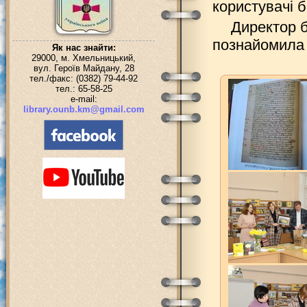
користувачі б
Директор б
познайомила г
Як нас знайти:
29000, м. Хмельницький,
вул. Героїв Майдану, 28
тел./факс: (0382) 79-44-92
тел.: 65-58-25
e-mail:
library.ounb.km@gmail.com