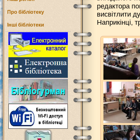
редактора по
Про бібліотеку
висвітлити д
Наприкінці, т
Інші бібліотеки