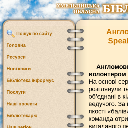
Англо
Пошук по сайту
Spea
Головна
Ресурси
Англомовн
Нові книги
волонтером 
Бібліотека інформує
На основі сер
розглянули т
Послуги
об’єднані в к
ведучого. За
Наші проєкти
якості «балів
Бібліотекарю
команда отри
вигаданого п
Наш регіон