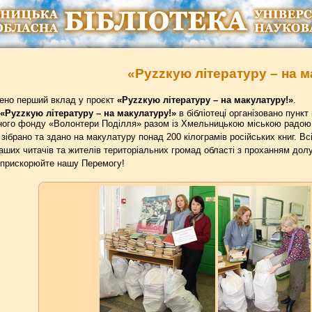
«Руzzкую літературу – на м
лено перший вклад у проєкт
«Руzzкую літературу – на макулатуру!»
.
«Руzzкую літературу – на макулатуру!»
в бібліотеці організовано пункт
ного фонду «Волонтери Поділля» разом із Хмельницькою міською радою
 зібрано та здано на макулатуру понад 200 кілограмів російських книг. В
ших читачів та жителів територіальних громад області з проханням долу
 прискорюйте нашу Перемогу!