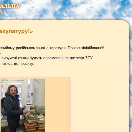
акулатуру!»
 прийому російськомовної літератури. Проєкт зініційований
.
сі виручені кошти будуть спрямовані на потреби ЗСУ.
читись до проєкту.