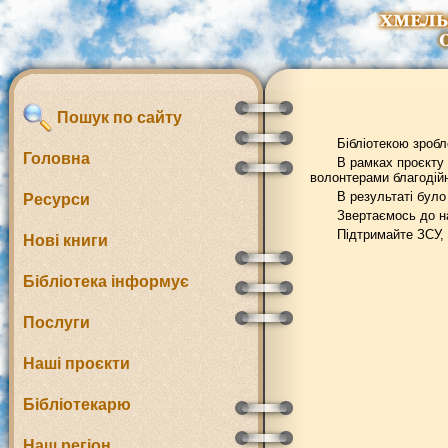
Пошук по сайту
Бібліотекою зроб
Головна
В рамках проєкту
волонтерами благодій
В результаті було
Ресурси
Звертаємось до на
Підтримайте ЗСУ,
Нові книги
Бібліотека інформує
Послуги
Наші проєкти
Бібліотекарю
Наш регіон