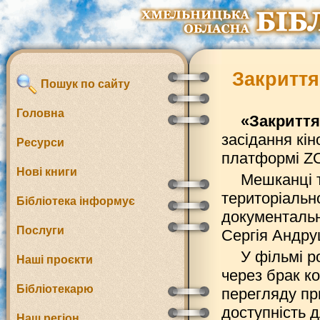
Закриття
Пошук по сайту
Головна
«Закриття
засідання кі
Ресурси
платформі Z
Нові книги
Мешканці т
територіальн
Бібліотека інформує
документальн
Послуги
Сергія Андру
У фільмі р
Наші проєкти
через брак к
Бібліотекарю
перегляду при
доступність д
Наш регіон