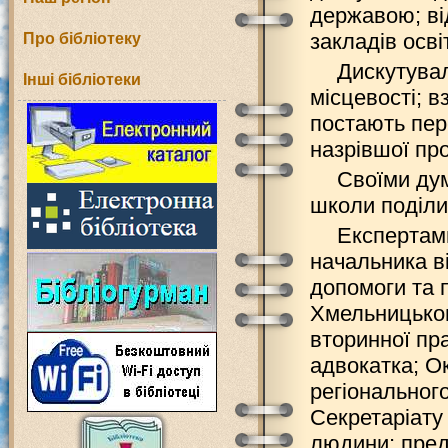
державою; ві
закладів осві
Про бібліотеку
Дискутувал
Інші бібліотеки
місцевості; в
постають пер
назрівшої пр
Своїми ду
школи поділи
Експертам
начальника в
допомоги та п
Хмельницьког
вторинної пр
адвокатка; О
регіональног
Секретаріату
людини; пред