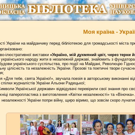
Моя країна - Украї
сті України на майданчику перед бібліотекою для громадськості міста п
організовано:
ово-ілюстративної виставки
«Україно, мій духмяний цвіт, через терни й
 українського народу жити в незалежній державі, знайомить з фундатор
збудови українського суспільства, про події на Майдані, Революцію Гідност
ну цілісність та незалежність України. Прозові та поетичні твори сучасни
я;
ня «Для тебе, свята Україно!», звучала поезія в авторському виконанні в
 спілки журналістів України Альони Радецької;
Символи Української держави» відвідувачі перевірили свої знання про свою
хніці паперопластика з виготовлення «Квітки незалежності» та «Віночка».
незалежності України попри війну, щиро віримо, що зовсім скоро лунатим