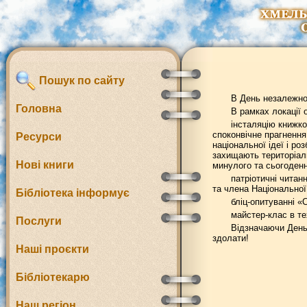
Пошук по сайту
В День незалежно
Головна
В рамках локації 
інсталяцію книжк
споконвічне прагнення
Ресурси
національної ідеї і ро
захищають територіаль
Нові книги
минулого та сьогоденн
патріотичні читан
та члена Національної
Бібліотека інформує
бліц-опитуванні «
майстер-клас в те
Послуги
Відзначаючи День 
здолати!
Наші проєкти
Бібліотекарю
Наш регіон