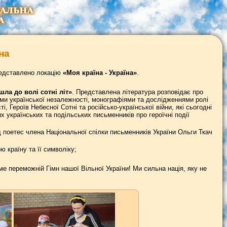
на
редставлено локацію
«Моя країна - Україна»
.
шла до волі сотні літ»
. Представлена література розповідає про
ами української незалежності, монографіями та дослідженнями ролі
і, Героїв Небесної Сотні та російсько-української війни, які сьогодні
х українських та подільських письменників про героїчні події
ід поетес члена Національної спілки письменників України Ольги Ткач
 країну та її символіку;
е переможній Гімн нашої Вільної України! Ми сильна нація, яку не