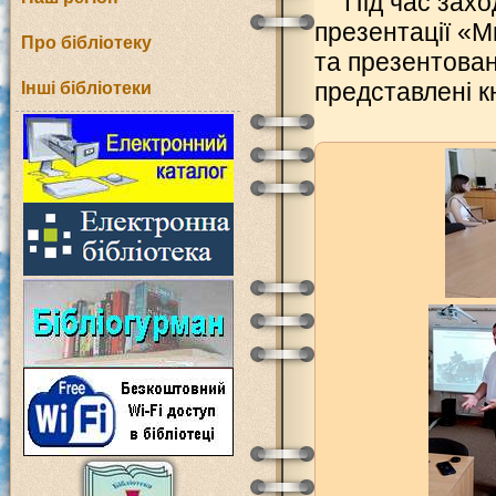
Під час захо
презентації «М
Про бібліотеку
та презентовано
представлені к
Інші бібліотеки