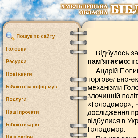
Пошук по сайту
Головна
Відбулось за
пам’ятаємо: г
Ресурси
Андрій Попи
Нові книги
торговельно-ек
механізми Голо
Бібліотека інформує
злочинній полі
Послуги
«Голодомор», н
дослідження пр
Наші проєкти
відбулися в Ук
Бібліотекарю
Голодомор.
Наш регіон