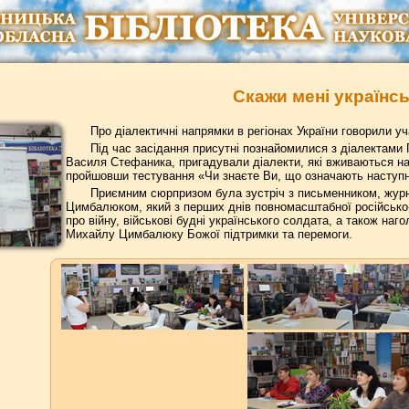
Скажи мені українс
Про діалектичні напрямки в регіонах України говорили 
Під час засідання присутні познайомилися з діалектами 
Василя Стефаника, пригадували діалекти, які вживаються на 
пройшовши тестування «Чи знаєте Ви, що означають наступн
Приємним сюрпризом була зустріч з письменником, жур
Цимбалюком, який з перших днів повномасштабної російсько-
про війну, військові будні українського солдата, а також на
Михайлу Цимбалюку Божої підтримки та перемоги.