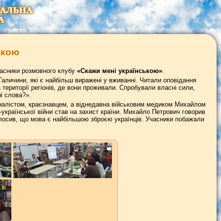
ькою
учасники розмовного клубу
«Скажи мені українською»
.
Галичини, які є найбільш виражені у вживанні. Читали оповідання
території регіонів, де вони проживали. Спробували власні сили,
і слова?».
налістом, краєзнавцем, а віднедавна військовим медиком Михайлом
української війни став на захист країни. Михайло Петрович говорив
голосив, що мова є найбільшою зброєю українців. Учасники побажали