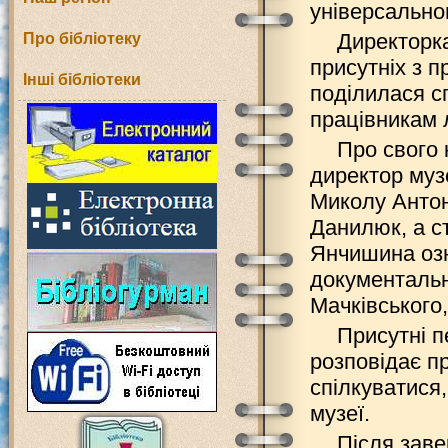
універсально
Директорк
Про бібліотеку
присутніх з п
Інші бібліотеки
поділилася с
працівникам 
Про свого 
директор муз
Миколу Антон
Данилюк, а с
Янчишина озн
документально
Мачківського,
Присутні п
розповідає п
спілкуватися
музеї.
Після заве