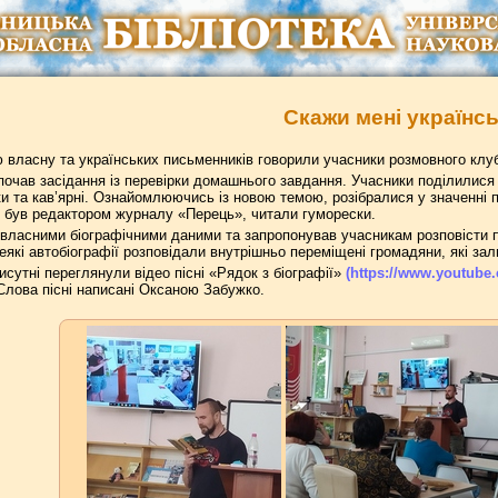
Скажи мені українс
ю власну та українських письменників говорили учасники розмовного кл
очав засідання із перевірки домашнього завдання. Учасники поділилися 
еки та кав’ярні. Ознайомлюючись із новою темою, розібралися у значенні 
й був редактором журналу «Перець», читали гуморески.
 власними біографічними даними та запропонував учасникам розповісти 
деякі автобіографії розповідали внутрішньо переміщені громадяни, які за
сутні переглянули відео пісні «Рядок з біографії»
(https://www.youtub
Слова пісні написані Оксаною Забужко.