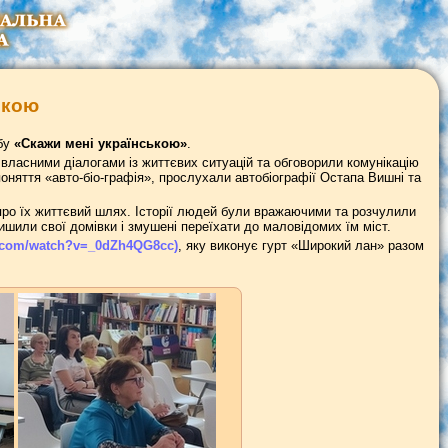
ькою
убу
«Скажи мені українською»
.
власними діалогами із життєвих ситуацій та обговорили комунікацію
поняття «авто-біо-графія», прослухали автобіографії Остапа Вишні та
про їх життєвий шлях. Історії людей були вражаючими та розчулили
лишили свої домівки і змушені переїхати до маловідомих їм міст.
e.com/watch?v=_0dZh4QG8cc)
, яку виконує гурт «Широкий лан» разом