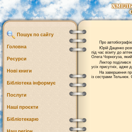
Пошук по сайту
Про автобіографі
Головна
Юрій Даценко розп
під час візиту до апт
Олега Чорногуза, яки
Ресурси
Лектор поділився
усіх присутніх, адже 
Нові книги
На завершення при
із сестрами Тельнюк. 
Бібліотека інформує
Послуги
Наші проєкти
Бібліотекарю
Наш регіон