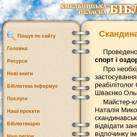
Скандина
Пошук по сайту
Головна
Проведено
спорт і озд
Ресурси
Про необхі
Нові книги
застосування
реабілітолог
Бібліотека інформує
Шваєнко Ольг
Послуги
Майстер-кл
Наталія Мико
Наші проєкти
скандинавськ
Бібліотекарю
відвідати зан
відпочинку і
Наш регіон