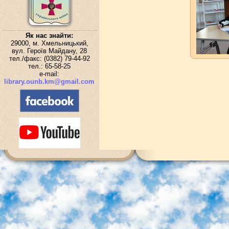
Як нас знайти:
29000, м. Хмельницький,
вул. Героїв Майдану, 28
тел./факс: (0382) 79-44-92
тел.: 65-58-25
e-mail:
library.ounb.km@gmail.com