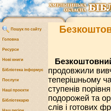
Безкоштов
Пошук по сайту
Головна
Ресурси
Безкоштовний
Нові книги
продовжили вивч
Бібліотека інформує
теперішньому ча
Послуги
ступенів порівня
Наші проєкти
подорожей та ор
Бібліотекарю
слів і готових ф
Наш регіон