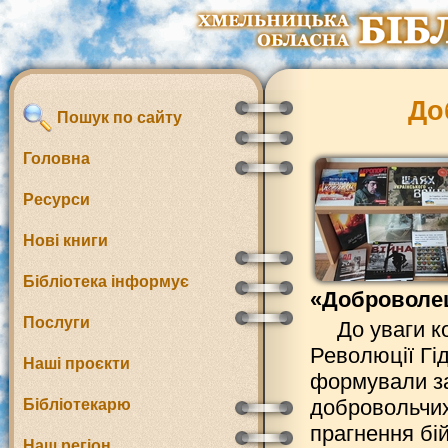
До
Пошук по сайту
Головна
Ресурси
Нові книги
Бібліотека інформує
«Доброволец
Послуги
До уваги к
Революції Гід
Наші проєкти
формували за
добровольчих
Бібліотекарю
прагнення бі
Наш регіон