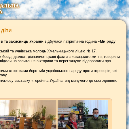
діти
ів та захисниць України
відбулася патріотична година
«Ми роду
ський та учнівська молодь Хмельницького ліцею № 17.
 бесіді-діалозі, дізналися цікаві факти з козацького життя, говорили
повідали на запитання вікторини та переглянули відеоролики про
ими сторінками боротьби українського народу проти агресорів, які
жаву.
ижкову виставку «Героїчна Україна: від минулого до сьогодення».