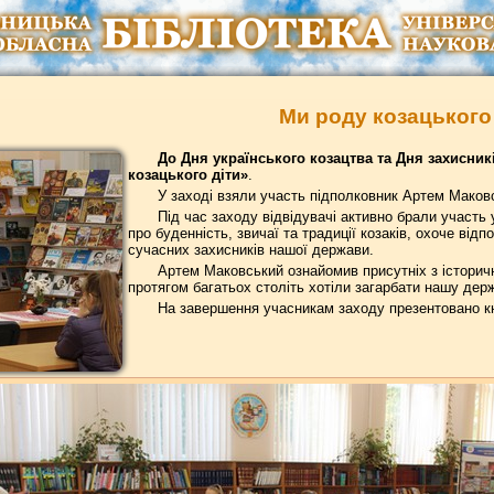
Ми роду козацького 
До Дня українського козацтва та Дня захисник
козацького діти»
.
У заході взяли участь підполковник Артем Маков
Під час заходу відвідувачі активно брали участь у
про буденність, звичаї та традиції козаків, охоче від
сучасних захисників нашої держави.
Артем Маковський ознайомив присутніх з історичн
протягом багатьох століть хотіли загарбати нашу дер
На завершення учасникам заходу презентовано кн