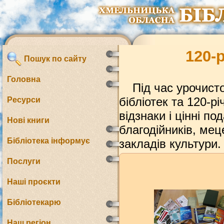
120-
Пошук по сайту
Головна
Під час урочист
бібліотек та 120-р
Ресурси
відзнаки і цінні п
Нові книги
благодійників, мец
Бібліотека інформує
закладів культури.
Послуги
Наші проєкти
Бібліотекарю
Наш регіон