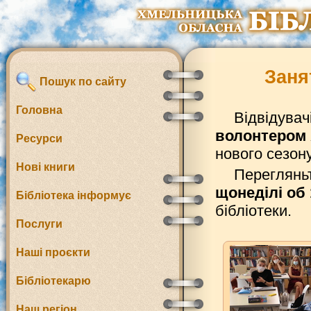
Заня
Пошук по сайту
Головна
Відвідувач
волонтером
Ресурси
нового сезону
Нові книги
Перегляньт
щонеділі об 
Бібліотека інформує
бібліотеки.
Послуги
Наші проєкти
Бібліотекарю
Наш регіон