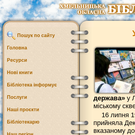
Пошук по сайту
Головна
Ресурси
Нові книги
Бібліотека інформує
держава»
у Л
Послуги
міському скве
Наші проєкти
16 липня 1
прийняла Дек
Бібліотекарю
вказаному до
Наш регіон