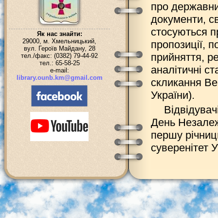
про державний
документи, св
стосуються п
Як нас знайти:
29000, м. Хмельницький,
пропозиції, п
вул. Героїв Майдану, 28
прийняття, р
тел./факс: (0382) 79-44-92
тел.: 65-58-25
аналітичні ст
e-mail:
library.ounb.km@gmail.com
скликання Ве
України).
Відвідувач
День Незалеж
першу річниц
суверенітет 