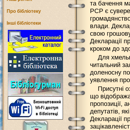
та бачення м
РСР є сувер
Про бібліотеку
громадянство
Інші бібліотеки
влади. Декла
свою грошову
Декларації п
кроком до зд
Для хмельн
читальний за
доленосну под
уявлення про 
Присутні о
що відобража
пропозиції, а
депутатів, як
Декларації п
зацікавленіс