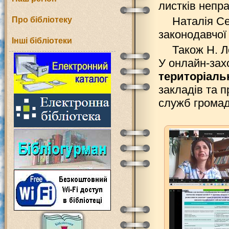
листків непра
Наталія Се
Про бібліотеку
законодавчої
Інші бібліотеки
Також Н. Л
У онлайн-зах
територіаль
закладів та 
служб громад,