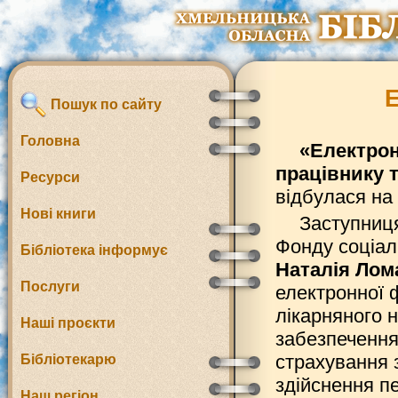
Пошук по сайту
Головна
«Електрон
працівнику 
Ресурси
відбулася на
Нові книги
Заступниця
Фонду соціал
Бібліотека інформує
Наталія Лом
Послуги
електронної 
лікарняного 
Наші проєкти
забезпечення
страхування 
Бібліотекарю
здійснення п
Наш регіон