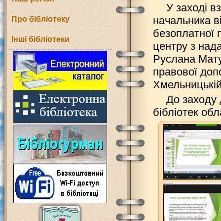
У заході в
начальника в
Про бібліотеку
безоплатної 
Інші бібліотеки
центру з над
Руслана Мату
правової допо
Хмельницькій
До заходу 
бібліотек обл