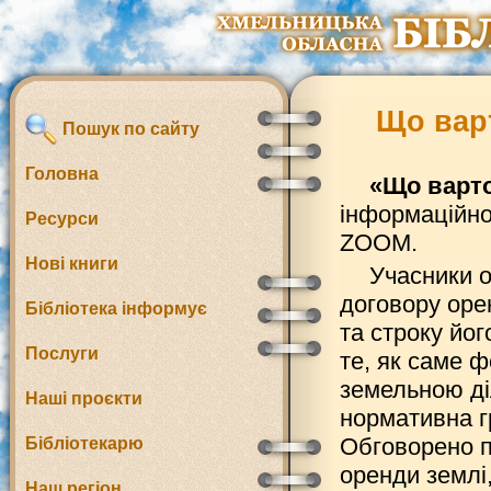
Що варт
Пошук по сайту
Головна
«Що варто
інформаційно
Ресурси
ZOOM.
Нові книги
Учасники о
договору оре
Бібліотека інформує
та строку йог
Послуги
те, як саме 
земельною ді
Наші проєкти
нормативна г
Обговорено п
Бібліотекарю
оренди землі
Наш регіон