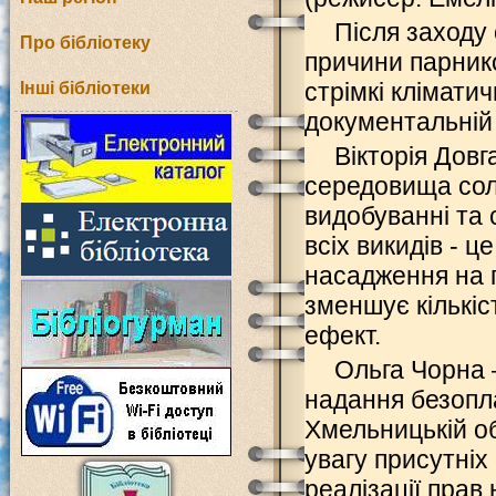
Після заходу
Про бібліотеку
причини парнико
стрімкі кліматич
Інші бібліотеки
документальній 
Вікторія Дов
середовища со
видобуванні та 
всіх викидів - ц
насадження на п
зменшує кількіс
ефект.
Ольга Чорна 
надання безопла
Хмельницькій об
увагу присутніх
реалізації прав