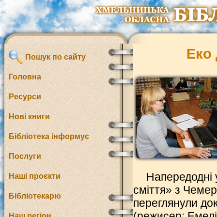
Еко 
Пошук по сайту
Головна
Ресурси
Нові книги
Бібліотека інформує
Послуги
Напередодні 
Наші проєкти
сміття» з Чемер
Бібліотекарю
переглянули до
(режисер: Емел
Наш регіон