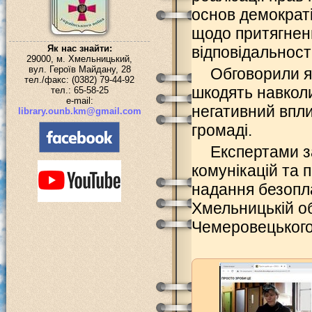
основ демократі
щодо притягненн
Як нас знайти:
відповідальності
29000, м. Хмельницький,
вул. Героїв Майдану, 28
Обговорили як
тел./факс: (0382) 79-44-92
шкодять навкол
тел.: 65-58-25
e-mail:
негативний впл
library.ounb.km@gmail.com
громаді.
Експертами з
комунікацій та 
надання безопла
Хмельницькій обл
Чемеровецького