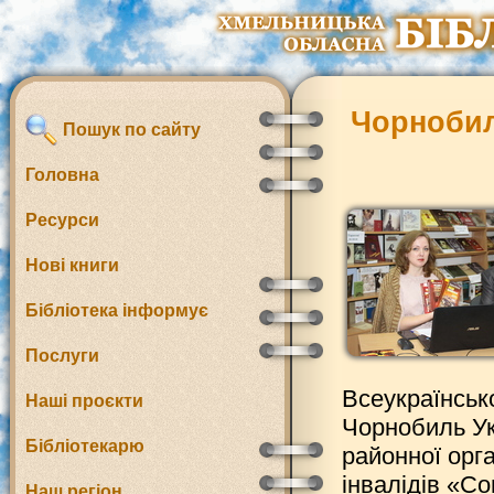
Чорнобиль
Пошук по сайту
Головна
Ресурси
Нові книги
Бібліотека інформує
Послуги
Всеукраїнсько
Наші проєкти
Чорнобиль Ук
Бібліотекарю
районної орга
інвалідів «C
Наш регіон