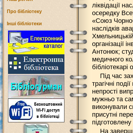
ліквідації на
Про бібліотеку
осередку Всеу
«Cоюз Чорноб
Інші бібліотеки
наслідків ава
Хмельницькій 
організації 
Антонюк; сту
медичного ко
бібліотекарі 
Під час за
трагічні поді
непрості вип
мужньо та са
виконували с
присутні пере
підготовлену
На заверш