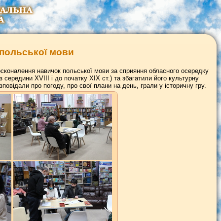
 польської мови
досконалення навичок польської мови за сприяння обласного осередку
 середини XVIІІ і до початку ХІХ ст.) та збагатили його культурну
відали про погоду, про свої плани на день, грали у історичну гру.