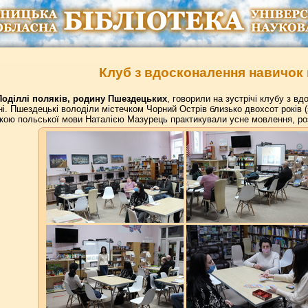
Клуб з вдосконалення навичок
Поділлі поляків, родину Пшездецьких
, говорили на зустрічі клубу з в
ні. Пшездецькі володіли містечком Чорний Острів близько двохсот років (з
ою польської мови Наталією Мазурець практикували усне мовлення, розпо