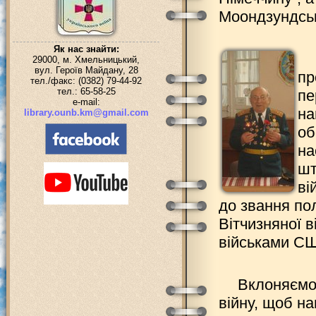
Моондзундськ
Як нас знайти:
29000, м. Хмельницький,
вул. Героїв Майдану, 28
пр
тел./факс: (0382) 79-44-92
тел.: 65-58-25
пе
e-mail:
на
library.ounb.km@gmail.com
об
на
шт
ві
до звання по
Вітчизняної в
військами С
Вклоняємос
війну, щоб н