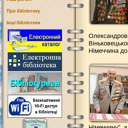
Про бібліотеку
Інші бібліотеки
Олександрови
Віньковецько
Німеччина до
Німеччину”, а