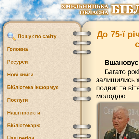
До 75-ї р
Пошук по сайту
Головна
Вшановуєм
Ресурси
Багато рокі
Нові книги
залишились ж
подвиг та віт
Бібліотека інформує
молоддю.
Послуги
Наші проєкти
Бібліотекарю
Наш регіон