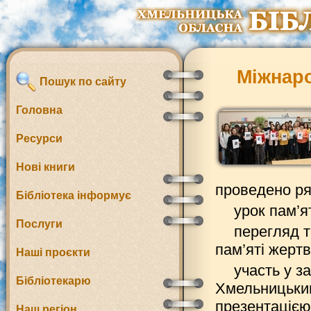
Міжнаро
Пошук по сайту
Головна
Ресурси
Нові книги
проведено ря
Бібліотека інформує
урок пам’я
Послуги
перегляд 
пам’яті жертв
Наші проєкти
участь у з
Бібліотекарю
Хмельницьки
презентацією 
Наш регіон