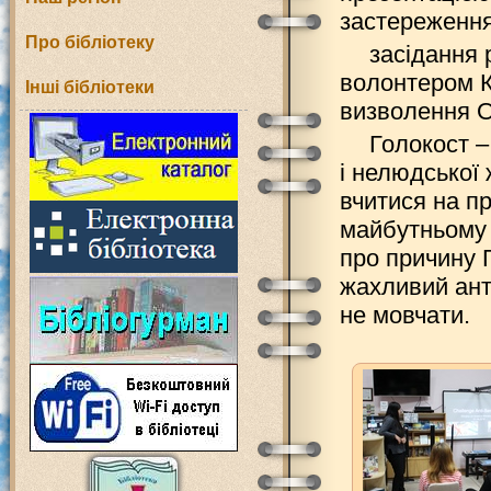
застереження
Про бібліотеку
засідання 
волонтером К
Інші бібліотеки
визволення О
Голокост –
і нелюдської 
вчитися на пр
майбутньому 
про причину 
жахливий ант
не мовчати.