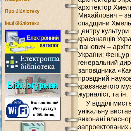
архітектор Хмел
Про бібліотеку
Михайлович – за
спадщини Хмельн
Інші бібліотеки
центру культури 
краєзнавців Укра
Іванович – архіт
України; Фенцур
генеральний дир
заповідника «Ка
провідний науко
краєзнавчого муз
журналіст, та ін.
У відділі мис
унікальну вистав
виконані власнор
запроектованих 