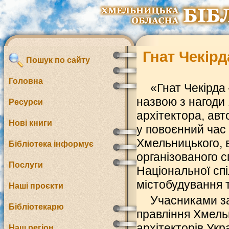
Гнат Чекірд
Пошук по сайту
Головна
«Гнат Чекірда 
назвою з нагоди
Ресурси
архітектора, авт
Нові книги
у повоєнний час
Хмельницького, в
Бібліотека інформує
організованого 
Послуги
Національної спі
містобудування т
Наші проєкти
Учасниками за
Бібліотекарю
правління Хмельн
архітекторів Укр
Наш регіон