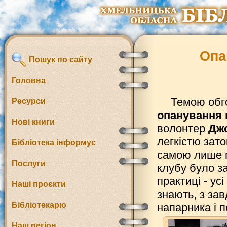
Опа
Пошук по сайту
Головна
Темою обг
Ресурси
опанування 
Нові книги
волонтер
Дж
легкістю зат
Бібліотека інформує
самою лише м
Послуги
клубу було з
практиці - у
Наші проєкти
знають, з за
Бібліотекарю
напарника і по
Наш регіон