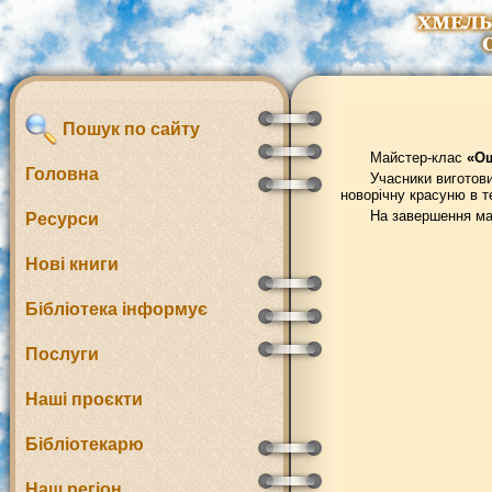
Пошук по сайту
Майстер-клас
«Ош
Головна
Учасники виготови
новорічну красуню в т
На завершення май
Ресурси
Нові книги
Бібліотека інформує
Послуги
Наші проєкти
Бібліотекарю
Наш регіон