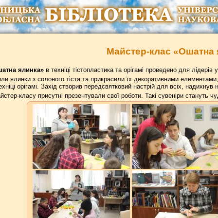
Майстер-клас «Ошатна 
атна ялинка»
в техніці тістопластика та орігамі проведено для лідері
ли ялинки з солоного тіста та прикрасили їх декоративними елементами,
ехніці орігамі. Захід створив передсвятковий настрій для всіх, надихнув 
стер-класу присутні презентували свої роботи. Такі сувеніри стануть ч