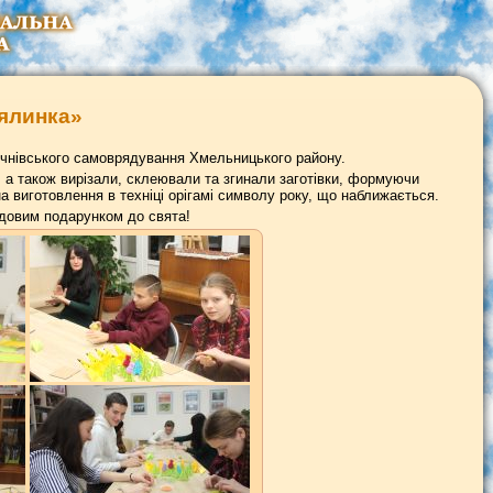
ялинка»
в учнівського самоврядування Хмельницького району.
 а також вирізали, склеювали та згинали заготівки, формуючи
на виготовлення в техніці орігамі символу року, що наближається.
удовим подарунком до свята!