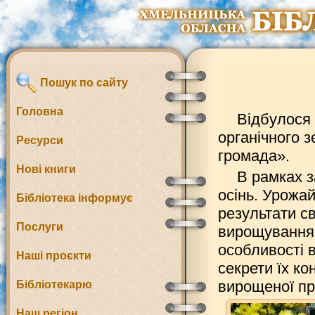
Пошук по сайту
Головна
Відбулося 
органічного 
Ресурси
громада».
Нові книги
В рамках з
осінь. Урожа
Бібліотека інформує
результати с
Послуги
вирощування 
особливості 
Наші проєкти
секрети їх к
вирощеної пр
Бібліотекарю
Наш регіон