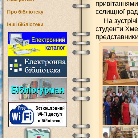
привітаннями
селищної рад
Про бібліотеку
На зустріч
Інші бібліотеки
студенти Хме
представники 