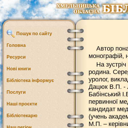
Пошук по сайту
Головна
Автор пона
монографій, 
Ресурси
На зустріч
Нові книги
родина. Сере
уролог, викл
Бібліотека інформує
Дацюк В.П. - 
Послуги
Бабінський І.
первинної ме
Наші проєкти
кандидат меди
(учень акаде
Бібліотекарю
М.П. – керівн
Наш регіон