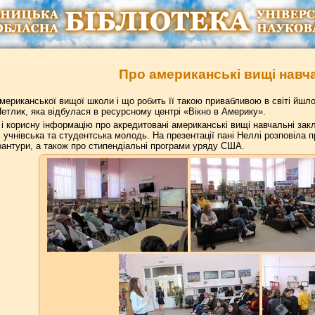
Про американські вищі навч
мериканської вищої школи і що робить її такою привабливою в світі йшл
етлик, яка відбулася в ресурсному центрі «Вікно в Америку».
 і корисну інформацію про акредитовані американські вищі навчальні зак
и, учнівська та студентська молодь. На презентації пані Неллі розповіла
рантури, а також про стипендіальні програми уряду США.