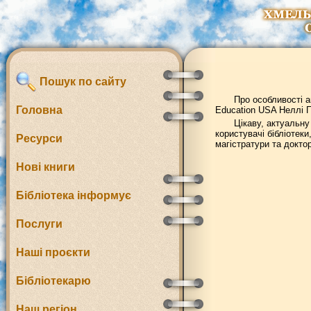
Пошук по сайту
Про особливості а
Головна
Education USA Неллі П
Цікаву, актуальну
користувачі бібліотек
Ресурси
магістратури та докто
Нові книги
Бібліотека інформує
Послуги
Наші проєкти
Бібліотекарю
Наш регіон