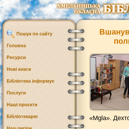
Вшанув
Пошук по сайту
пол
Головна
Ресурси
Нові книги
Бібліотека інформує
Послуги
Наші проєкти
Бібліотекарю
«Mgla». Дехто
Наш регіон