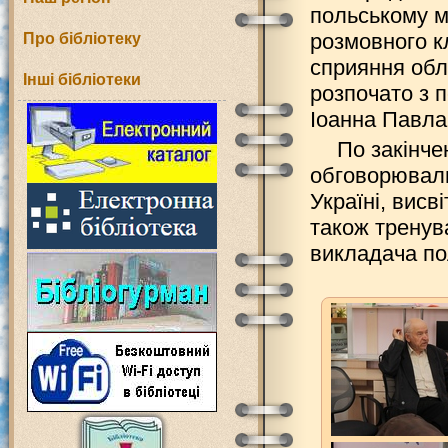
польському мі
розмовного к
Про бібліотеку
сприяння обла
Інші бібліотеки
розпочато з 
Іоанна Павла
По закінче
обговорювали
Україні, висв
також тренув
викладача по