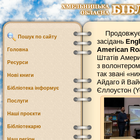
Продовжує
Пошук по сайту
засідань
Engl
American Roa
Головна
Штатів Амери
Ресурси
з волонтером
так звані «ни
Нові книги
Айдаго й Вайо
Бібліотека інформує
Єллоустон (Ye
Послуги
Наші проєкти
Бібліотекарю
Наш регіон