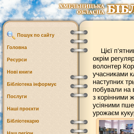
Пошук по сайту
Головна
Цієї п’ятн
окрім регуляр
Ресурси
волонтер Ко
Нові книги
учасниками к
наступних трь
Бібліотека інформує
побували на 
з корінними 
Послуги
усіяними пше
Наші проєкти
урожаєм кукур
Бібліотекарю
Наш регіон