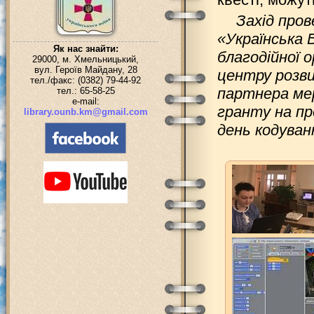
Захід пров
«Українська 
Як нас знайти:
благодійної 
29000, м. Хмельницький,
вул. Героїв Майдану, 28
центру розви
тел./факс: (0382) 79-44-92
партнера мер
тел.: 65-58-25
e-mail:
гранту на пр
library.ounb.km@gmail.com
день кодуван