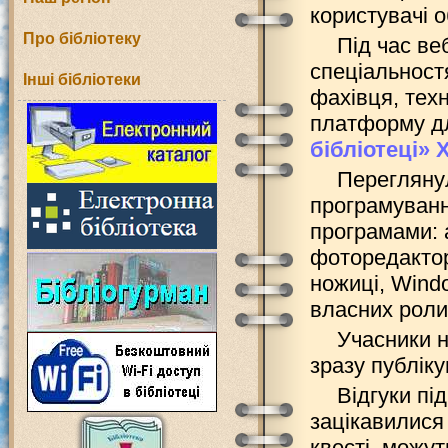
користувачі 
Про бібліотеку
Під час ве
спеціальност
Інші бібліотеки
фахівця, техн
платформу дл
бібліотеці»
Перегляну
програмуванн
програмами: а
фоторедактор 
ножиці, Wind
власних ролик
Учасники н
зразу публіку
Відгуки під
зацікавилися 
квесті, можут