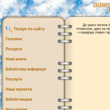
До уваги читачів 
Пошук по сайту
літератури, друк на пр
- з коридору (через га
Головна
Ресурси
Нові книги
Бібліотека інформує
Послуги
Наші проєкти
Бібліотекарю
Наш регіон