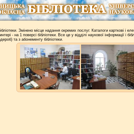
бібліотеки. Змінено місце надання окремих послуг. Каталоги карткові і еле
интері - на 1 поверсі бібліотеки. Все це у відділі наукової інформації і б
рдероб) та з абонементу бібліотеки.