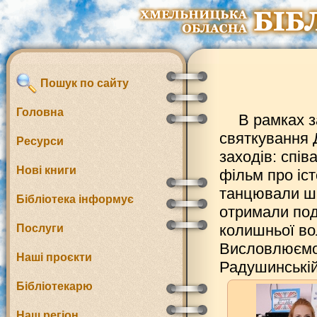
Пошук по сайту
Головна
В рамках 
святкування 
Ресурси
заходів: спі
Нові книги
фільм про іст
танцювали ша
Бібліотека інформує
отримали под
колишньої во
Послуги
Висловлюємо 
Наші проєкти
Радушинській 
Бібліотекарю
Наш регіон