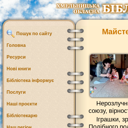
Майсте
Пошук по сайту
Головна
Ресурси
Нові книги
Бібліотека інформує
Послуги
Нерозлучни
Наші проєкти
союзу, вірнос
Бібліотекарю
Іграшки, з
Подібного ро
Наш регіон