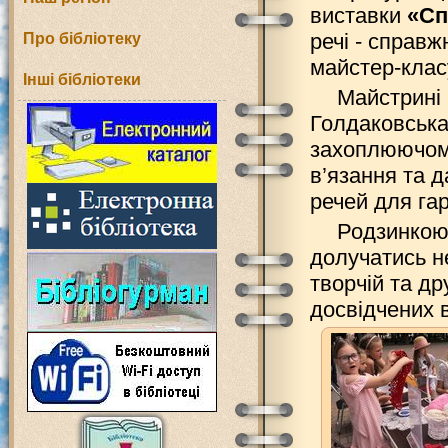
виставки
«Сп
речі - справ
Про бібліотеку
майстер-клас
Інші бібліотеки
Майстрині 
Голдаковська
захоплюючому
в’язання та 
речей для га
Родзинкою 
долучатись не
творчій та д
досвідчених 