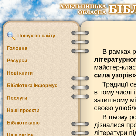
Пошук по сайту
Головна
В рамках р
літературно
Ресурси
майстер-клас
Нові книги
сила узорів»
Традиції св
Бібліотека інформує
в тому числі 
Послуги
затишному мі
своєю улюбл
Наші проєкти
В цьому ро
Бібліотекарю
дізналися про
літератури пі
Наш регіон