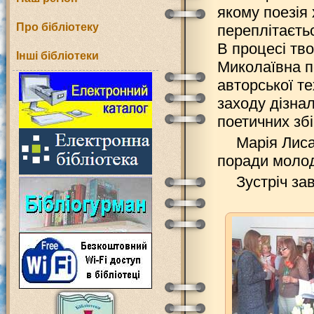
якому поезія
Про бібліотеку
переплітаєть
В процесі тво
Інші бібліотеки
Миколаївна п
авторської те
заходу дізна
поетичних збі
Марія Лиса
поради молод
Зустріч за