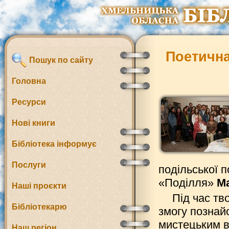
Поетична
Пошук по сайту
Головна
Ресурси
Нові книги
Бібліотека інформує
Послуги
подільської п
«Поділля»
М
Наші проєкти
Під час тв
Бібліотекарю
змогу познай
мистецьким в
Наш регіон