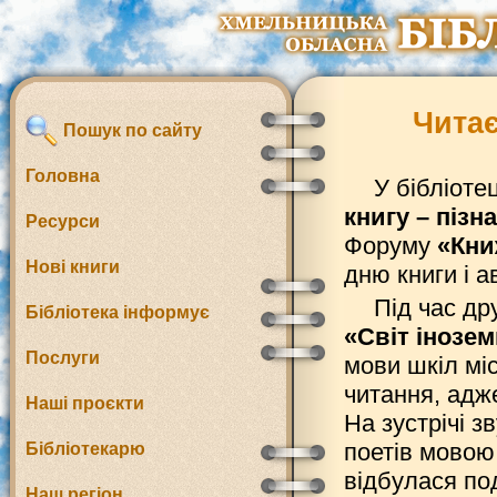
Читає
Пошук по сайту
Головна
У бібліоте
книгу – пізн
Ресурси
Форуму
«Кни
Нові книги
дню книги і а
Під час др
Бібліотека інформує
«Світ інозем
Послуги
мови шкіл мі
читання, адже
Наші проєкти
На зустрічі з
поетів мовою 
Бібліотекарю
відбулася по
Наш регіон