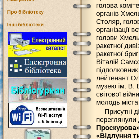
голова коміт
Про бібліотеку
органів Хмел
Столяр, голов
Інші бібліотеки
організації 
голови Хмельн
ракетної диві
ракетної бри
Віталій Самс
підполковник
лейтенант Ол
музею ім. В.
світової війн
молодь міста
Присутні д
переглянули 
Проскурова
«Відлуння т