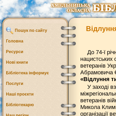
Відлунн
Пошук по сайту
Головна
До 74-ї рі
Ресурси
нацистських 
Нові книги
ветеранів Ук
Абрамовича Є
Бібліотека інформує
«Відлуння т
Послуги
У заході в
міжрегіональ
Наші проєкти
ветеранів вій
Бібліотекарю
Микола Климю
організації 
Наш регіон