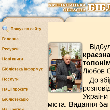
Пошук по сайту
Головна
Відбу
Ресурси
краєзн
Нові книги
топонім
Бібліотека інформує
Любов 
До збі
Послуги
розпові
Наші проєкти
України 
Бібліотекарю
міста. Видання ба
Наш регіон