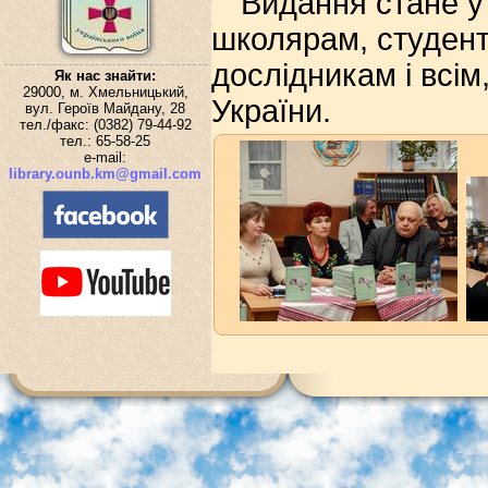
Видання стане у 
школярам, студент
дослідникам і всім
Як нас знайти:
29000, м. Хмельницький,
України.
вул. Героїв Майдану, 28
тел./факс: (0382) 79-44-92
тел.: 65-58-25
e-mail:
library.ounb.km@gmail.com