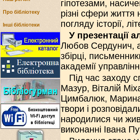
гіпотезами, насич
різні сфери життя 
Про бібліотеку
погляду історії, л
Інші бібліотеки
У презентації 
Любов Сердунич, а
збірці, письменни
академії управлін
Під час заходу с
Мазур, Віталій Мі
Цимбалюк, Марина
твори і розповідал
народилися чи жив
виконанні Івана Пу