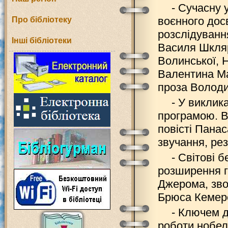
- Сучасну 
воєнного досв
Про бібліотеку
розслідуванн
Інші бібліотеки
Василя Шкляра
Волинської, 
Валентина М
проза Володи
- У виклик
програмою. В
повісті Пана
звучання, ре
- Світові 
розширення г
Джерома, зво
Брюса Кемеро
- Ключем д
роботи нобел