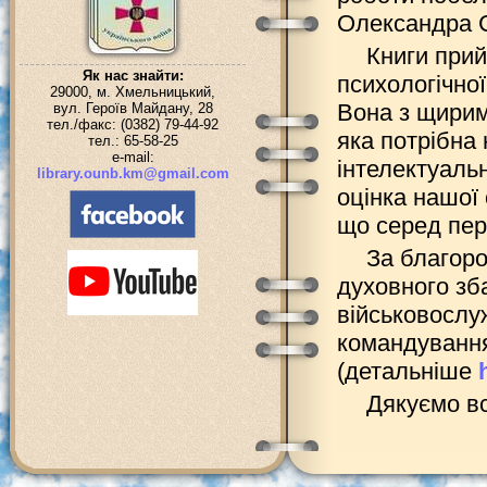
Олександра 
Книги прий
Як нас знайти:
психологічно
29000, м. Хмельницький,
Вона з щирим
вул. Героїв Майдану, 28
тел./факс: (0382) 79-44-92
яка потрібна
тел.: 65-58-25
e-mail:
інтелектуаль
library.ounb.km@gmail.com
оцінка нашої
що серед пере
За благоро
духовного зб
військовослу
командування
(детальніше
Дякуємо вс