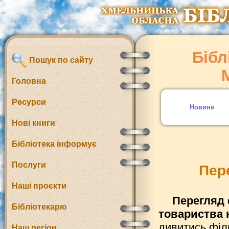
Бібл
Пошук по сайту
Головна
Ресурси
Новини
Нові книги
Бібліотека інформує
Послуги
Пер
Наші проєкти
Перегляд
Бібліотекарю
товариства 
дивитись філ
Наш регіон