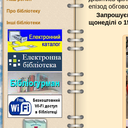
епізод обгов
Про бібліотеку
Запрошуєм
щонеділі о 1
Інші бібліотеки