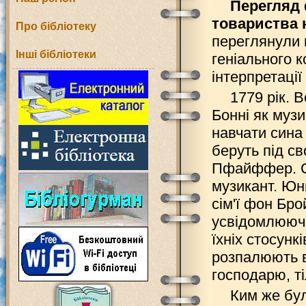
Перегляд
товариства 
Про бібліотеку
переглянули 
Інші бібліотеки
геніального 
інтерпретації
1779 рік. 
Бонні як муз
навчати сина 
беруть під с
Пфайффер. Ст
музикант. Юн
сім'ї фон Бро
усвідомлюючи 
їхніх стосунк
розпалюють во
господарю, т
Ким же бул