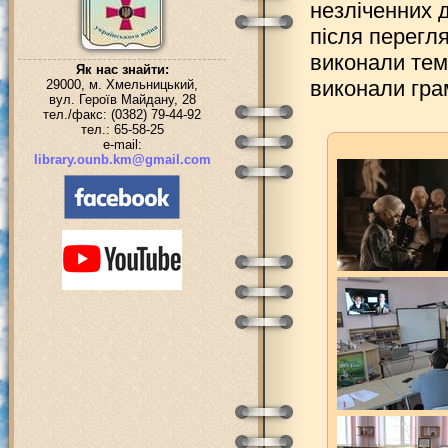
незліченних 
після перегл
виконали тем
Як нас знайти:
виконали гра
29000, м. Хмельницький,
вул. Героїв Майдану, 28
тел./факс: (0382) 79-44-92
тел.: 65-58-25
e-mail:
library.ounb.km@gmail.com