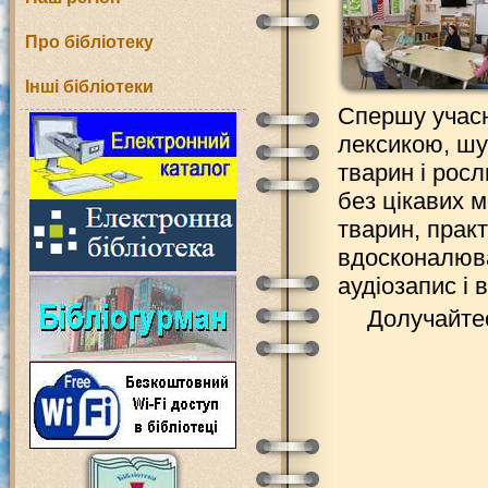
Про бібліотеку
Інші бібліотеки
Спершу учас
лексикою, шу
тварин і рос
без цікавих 
тварин, прак
вдосконалюва
аудіозапис і
Долучайте