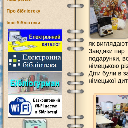
Про бібліотеку
Інші бібліотеки
як виглядають
Завдяки парт
подарунки, в
німецькою рі
Діти були в з
німецької ди