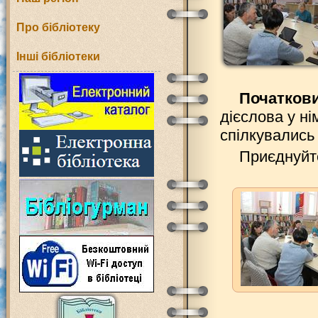
Про бібліотеку
Інші бібліотеки
Початкови
дієслова у ні
спілкувались
Приєднуйте